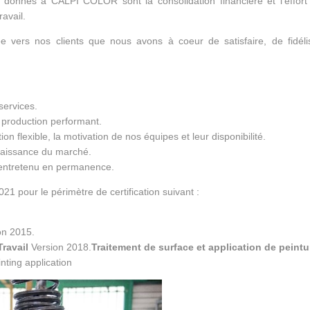
 donnés à CALPI COLOR sont la consolidation financière et l’effort 
ravail.
ée vers nos clients que nous avons à coeur de satisfaire, de fidéli
services.
production performant.
 flexible, la motivation de nos équipes et leur disponibilité.
aissance du marché.
entretenu en permanence.
021 pour le périmètre de certification suivant :
on 2015.
Travail
Version 2018.
Traitement de surface et application de peintu
nting application