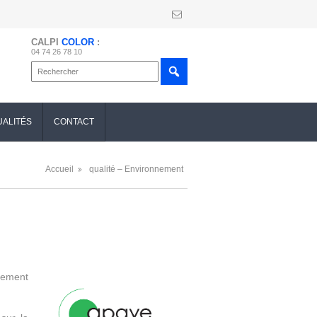
CALPI
COLOR
:
04 74 26 78 10
UALITÉS
CONTACT
Accueil
qualité – Environnement
gement