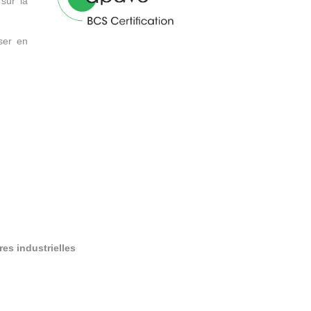
sur la
ser en
res industrielles