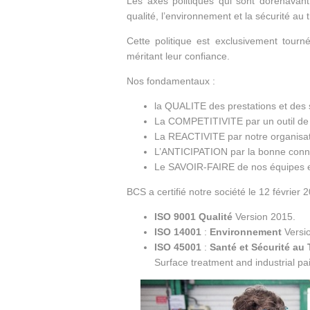
Les axes politiques qui sont dorénavant
qualité, l’environnement et la sécurité au t
Cette politique est exclusivement tourn
méritant leur confiance.
Nos fondamentaux :
la QUALITE des prestations et des 
La COMPETITIVITE par un outil de 
La REACTIVITE par notre organisation
L’ANTICIPATION par la bonne conn
Le SAVOIR-FAIRE de nos équipes 
BCS a certifié notre société le 12 février 2
ISO 9001
Qualité
Version 2015.
ISO 14001
:
Environnement
Versi
ISO 45001
:
Santé et Sécurité au 
Surface treatment and industrial pai